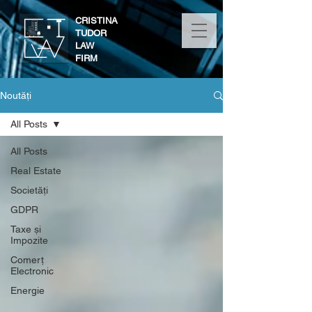
CRISTINA
TUDOR
LAW
FIRM
Noutăți
All Posts
All Posts
Real Estate
Societăți
GDPR
Taxe și
Impozite
Comerț
Electronic
Energie