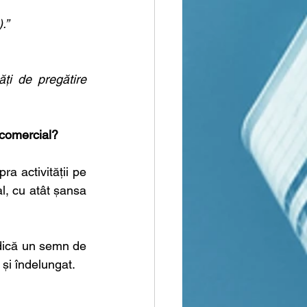
.”
ți de pregătire 
i comercial?
a activității pe 
l, cu atât șansa 
idică un semn de 
 și îndelungat.