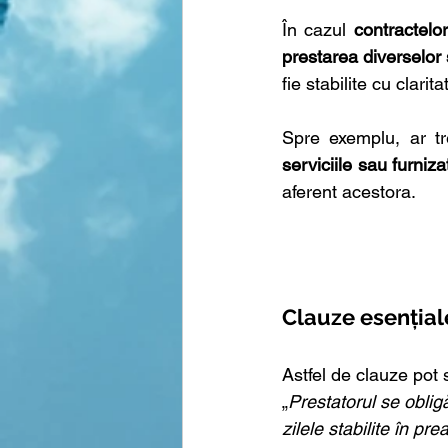
În cazul 
contractelo
prestarea diverselor 
fie stabilite cu clarita
Spre exemplu, ar tre
serviciile sau furniza
aferent acestora.
Clauze esențial
Astfel de clauze pot 
„
Prestatorul se obligă
zilele stabilite în pre