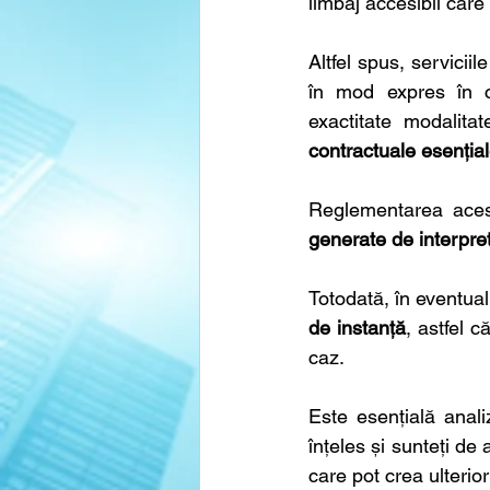
limbaj accesibil care
Altfel spus, servicii
în mod expres în c
exactitate modalita
contractuale esențial
Reglementarea acest
generate de interpre
Totodată, în eventuali
de instanță
, astfel 
caz.
Este esențială anali
înțeles și sunteți de
care pot crea ulterio