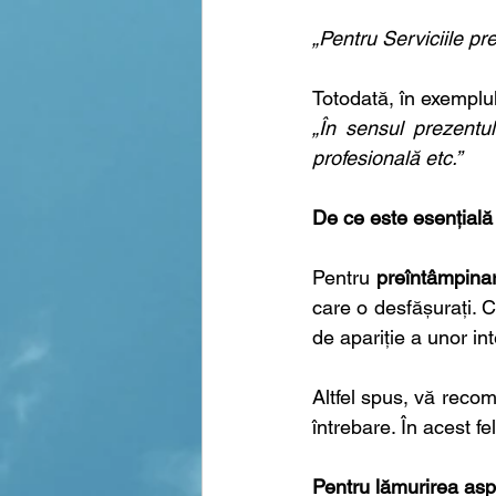
„Pentru Serviciile pre
Totodată, în exemplu
„În sensul prezentul
profesională etc.”
De ce este esențială 
Pentru 
preîntâmpinare
care o desfășurați. C
de apariție a unor in
Altfel spus, vă recom
întrebare. În acest fe
Pentru lămurirea aspe