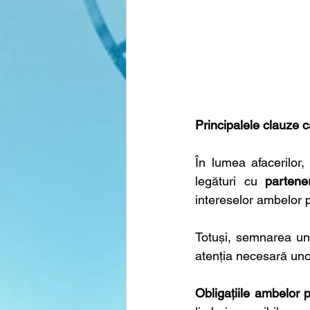
Principalele clauze c
În lumea afacerilor,
legături cu 
partener
intereselor ambelor 
Totuși, semnarea un
atenția necesară uno
Obligațiile ambelor p