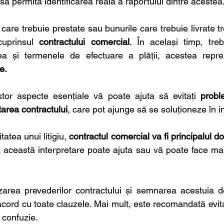
 să permită identificarea reală a raportului dintre acestea.
le care trebuie prestate sau bunurile care trebuie livrate t
uprinsul 
contractului comercial
. În același timp, trebu
tea și termenele de efectuare a plății, acestea repr
e.
or aspecte esențiale vă poate ajuta să evitați 
probl
tarea contractului
, care pot ajunge să se soluționeze în i
tatea unui litigiu, 
contractul comercial va fi principalul d
că această interpretare poate ajuta sau vă poate face mai
zarea prevederilor contractului și semnarea acestuia d
 acord cu toate clauzele. Mai mult, este recomandată evita
r confuzie.