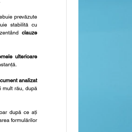
 
rebuie prevăzute 
ie stabilită cu 
ezentând
 clauze 
emele ulterioare 
nstanță.
ocument analizat 
 mult rău, după 
oar după ce ați 
rea formulărilor 