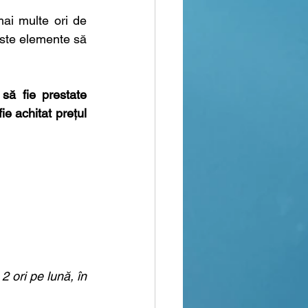
, al căror obiect este reprezentat de cele mai multe ori de 
este elemente să 
să fie prestate 
ie achitat prețul
2 ori pe lună, în 