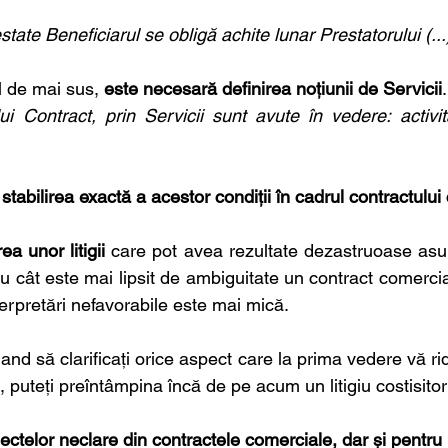
state Beneficiarul se obligă achite lunar Prestatorului (...)
l de mai sus, 
este necesară definirea noțiunii de Servicii
.
ui Contract, prin Servicii sunt avute în vedere: activită
stabilirea exactă a acestor condiții în cadrul contractulu
a unor litigii
 care pot avea rezultate dezastruoase asupr
u cât este mai lipsit de ambiguitate un contract comercia
terpretări nefavorabile este mai mică.
and să clarificați orice aspect care la prima vedere vă r
l, puteți preîntâmpina încă de pe acum un litigiu costisitor
ctelor neclare din contractele comerciale, dar și pentru 