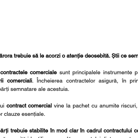
ărora trebuie să le acorzi o atenție deosebită. Știi ce se
 
contractele comerciale
 sunt principalele instrumente pri
ii comerciali
. Încheierea contractelor asigură, în princ
părți semnatare ale acestuia.
ui 
contract comercial
 vine la pachet cu anumite riscuri,
r clauze esențiale.
ărți trebuie stabilite în mod clar în cadrul contractului 