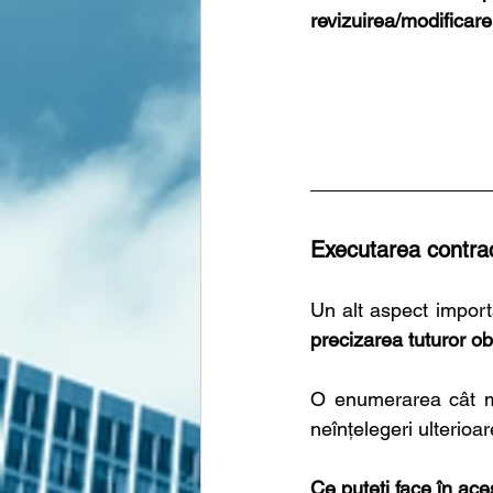
revizuirea/modificare
Executarea contract
precizarea tuturor obl
O enumerarea cât mai
neînțelegeri ulterioa
Ce puteți face în ac