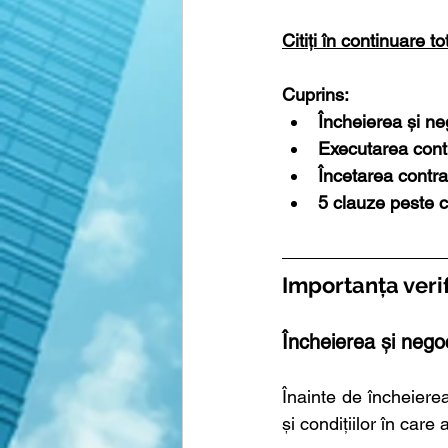
Citiți în continuare 
Cuprins:
Încheierea și ne
Executarea contra
Încetarea contra
5 clauze peste c
Importanța verif
Încheierea și nego
Înainte de încheierea
și condițiilor în care