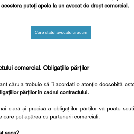
 acestora puteți apela la un avocat de drept comercial.
Cere sfatul avocatului acum
ului comercial. Obligațiile părților
igațiilor părților în cadrul contractului.
 clară și precisă a obligațiilor părților vă poate scuti
re care pot apărea cu partenerii comerciali.
est sens?