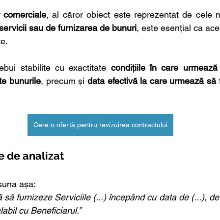
r comerciale
servicii sau de furnizarea de bunuri
, este esențial ca ac
te.
bui stabilite cu exactitate 
condițiile în care urmează 
te bunurile
, precum și 
data efectivă la care urmează să f
Cere o ofertă pentru revizuirea contractului
e de analizat
suna așa: 
 să furnizeze Serviciile (...) începând cu data de (...), de 
alabil cu Beneficiarul.”