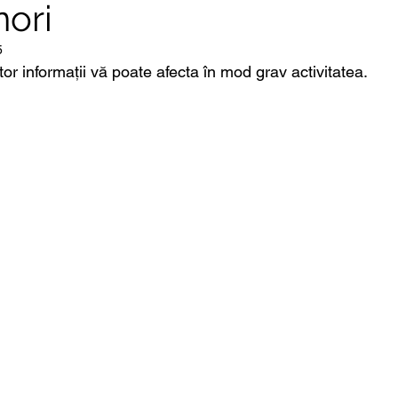
nori
5
r informații vă poate afecta în mod grav activitatea.