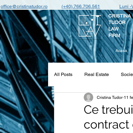
office@cristinatudor.ro
(+40).766.706.561
Luni -
CRISTINA
TUDOR
LAW
FIRM
Acasa
All Posts
Real Estate
Socie
Cristina Tudor
11 f
Ce trebui
contract 