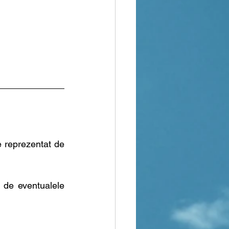
Un alt aspect important căruia trebuie să îi acordați o atenție deosebită este reprezentat de 
 de eventualele 