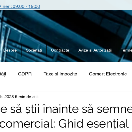
Vineri: 09:00 - 19:00
Despre
Societăți
Contracte
Avize si Autorizatii
Termen
tăți
GDPR
Taxe și Impozite
Comerț Electronic
eb. 2023
5 min de citit
e să știi înainte să semn
comercial: Ghid esențial