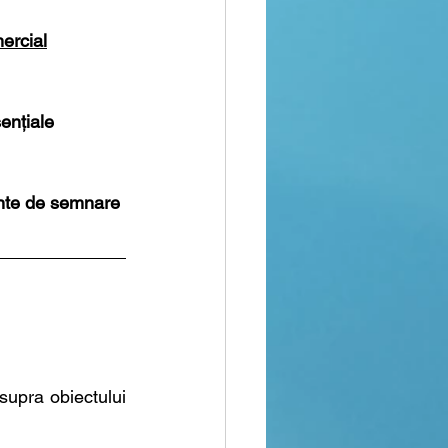
mercial
ențiale
ainte de semnare
supra obiectului 