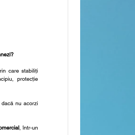
mnezi?
n care stabiliți 
ipiu, protecție 
 dacă nu acorzi 
comercial
, într-un 