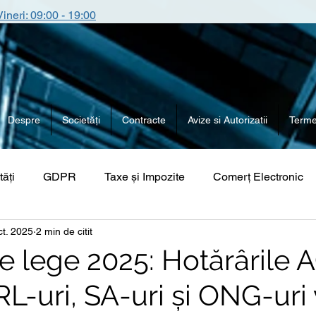
Vineri: 09:00 - 19:00
Despre
Societăți
Contracte
Avize si Autorizatii
Termen
tăți
GDPR
Taxe și Impozite
Comerț Electronic
ct. 2025
2 min de citit
de lege 2025: Hotărârile 
L-uri, SA-uri și ONG-uri 