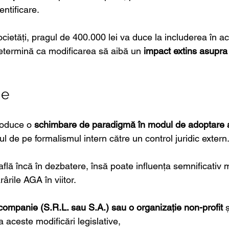
entificare.
ietăți, pragul de 400.000 lei va duce la includerea în a
etermină ca modificarea să aibă un 
impact
extins asupra
ie
roduce o 
schimbare de paradigmă în modul de adoptare a 
l de pe formalismul intern către un control juridic extern
află încă în dezbatere, însă poate influența semnificativ 
rârile AGA în viitor.
 companie (S.R.L. sau S.A.)
sau o organizație non-profit
 
 aceste modificări legislative,