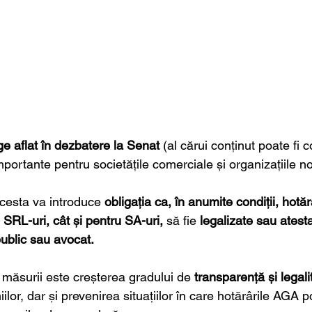
ge aflat în dezbatere la Senat
 (al cărui conținut poate fi c
portante pentru societățile comerciale și organizațiile no
cesta va introduce 
obligația ca, în anumite condiții, hotăr
 SRL-uri, cât și pentru SA-uri,
 să fie 
legalizate sau atest
public sau avocat.
 măsurii este creșterea gradului de 
transparență și legali
lor, dar și prevenirea situațiilor în care hotărârile AGA pot