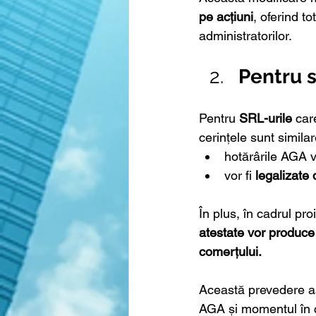
pe acțiuni
, oferind to
administratorilor.
Pentru s
Pentru 
SRL-urile
 car
cerințele sunt similar
hotărârile AGA v
vor fi 
legalizate 
În plus, în cadrul pro
atestate vor produce e
comerțului.
Această prevedere asi
AGA și momentul în c