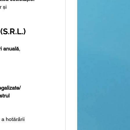
 și 
S.R.L.)
ri anuală
, 
egalizate/ 
strul 
a hotărârii 