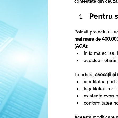
contestate din cauza
Pentru s
Potrivit proiectului, 
so
mai mare de 400.000
(AGA)
:
în formă scrisă, 
acestea hotărâri 
Totodată, 
avocații și 
identitatea part
legalitatea convo
existența cvorum
conformitatea hot
Această modificare 