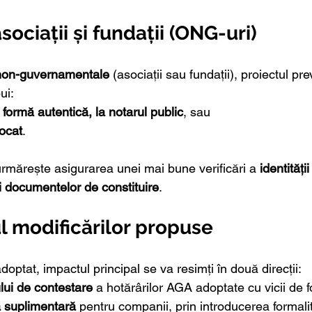
sociații și fundații (ONG-uri)
 non-guvernamentale 
(asociații sau fundații), proiectul pr
ui:
n formă autentică, la notarul public
, sau
ocat
.
rmărește asigurarea unei mai bune verificări a 
identități
ții documentelor de constituire
.
l modificărilor propuse
doptat, impactul principal se va resimți în două direcții:
lui de contestare
 a hotărârilor AGA adoptate cu vicii de 
ă suplimentară
 pentru companii, prin introducerea formalit