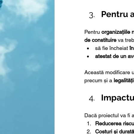
Pentru a
Pentru 
organizațiile
de constituire
 va treb
să fie încheiat 
î
atestat de un av
Această modificare u
precum și a 
legalită
Impactu
Dacă proiectul va fi a
Reducerea riscu
Costuri și durat