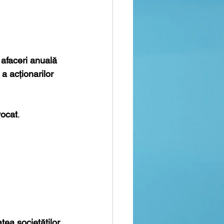
 afaceri anuală 
a acționarilor 
ocat
.
tea societăților 