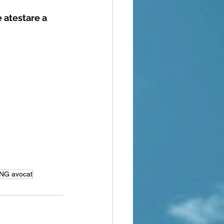
 atestare a 
ONG avocat