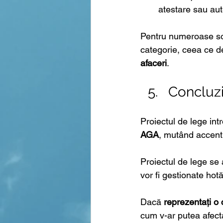
atestare sau aut
Pentru numeroase soc
categorie, ceea ce d
afaceri
.
Concluz
Proiectul de lege int
AGA
, mutând accentu
Proiectul de lege se 
vor fi gestionate hotă
Dacă 
reprezentați o
cum v-ar putea afecta