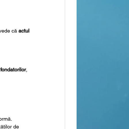
evede că 
actul 
i fondatorilor
, 
formă.
ăților de 