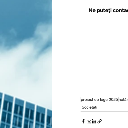
Ne puteți contac
proiect de lege 2025
hotă
Societăți