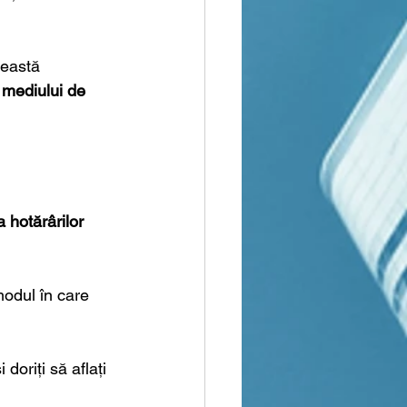
ceastă 
 mediului de 
hotărârilor 
.
modul în care 
și doriți să aflați 