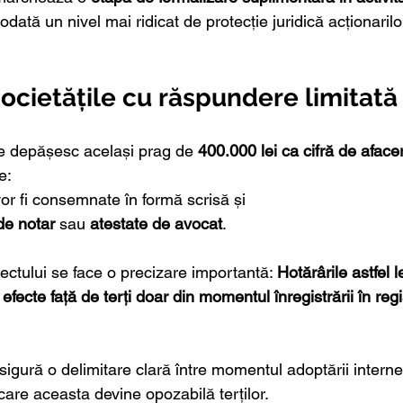
todată un nivel mai ridicat de protecție juridică acționarilor
ocietățile cu răspundere limitată (
e depășesc același prag de 
400.000 lei ca cifră de aface
e:
or fi consemnate în formă scrisă și
de notar
 sau 
atestate de avocat
.
iectului se face o precizare importantă: 
Hotărârile astfel l
fecte față de terți doar din momentul înregistrării în regi
gură o delimitare clară între momentul adoptării interne 
are aceasta devine opozabilă terților.