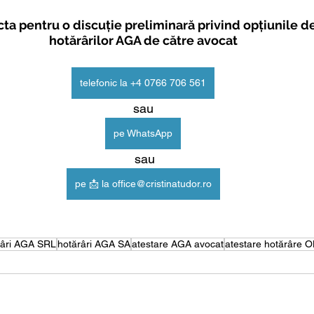
ta pentru o discuție preliminară privind opțiunile de
hotărârilor AGA de către avocat
telefonic la +4 0766 706 561
sau
pe WhatsApp
 sau
pe 📩 la office@cristinatudor.ro
râri AGA SRL
hotărâri AGA SA
atestare AGA avocat
atestare hotărâre 