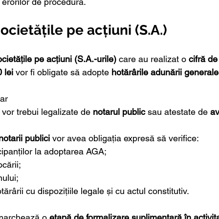
 erorilor de procedură.
ocietățile pe acțiuni (S.A.)
cietățile pe acțiuni (S.A.-urile)
 care au realizat o 
cifră de
 lei
 vor fi obligate să adopte 
hotărârile adunării generale 
iar
vor trebui legalizate de 
notarul public
 sau atestate de 
av
notarii publici
 vor avea obligația expresă să verifice:
icipanților la adoptarea AGA;
cării;
ului;
ărârii cu dispozițiile legale și cu actul constitutiv.
marchează o 
etapă de formalizare suplimentară în activita