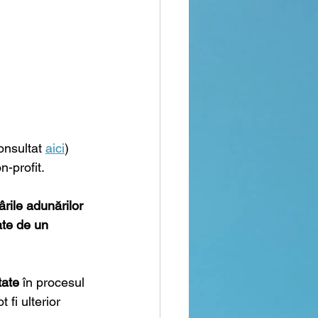
onsultat 
aici
) 
n-profit.
ârile adunărilor 
ate de un 
tate
 în procesul 
 fi ulterior 