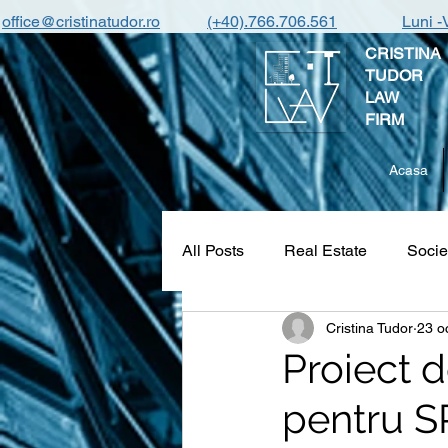
office@cristinatudor.ro
(+40).766.706.561
Luni -
CRISTINA
TUDOR
LAW
FIRM
Acasa
All Posts
Real Estate
Socie
Cristina Tudor
23 o
Proiect 
pentru SR