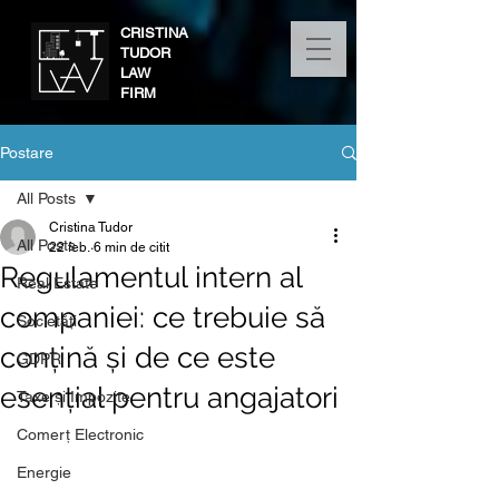
CRISTINA
TUDOR
LAW
FIRM
Postare
All Posts
Cristina Tudor
All Posts
22 feb.
6 min de citit
Regulamentul intern al
Real Estate
companiei: ce trebuie să
Societăți
conțină și de ce este
GDPR
esențial pentru angajatori
Taxe și Impozite
Comerț Electronic
Energie