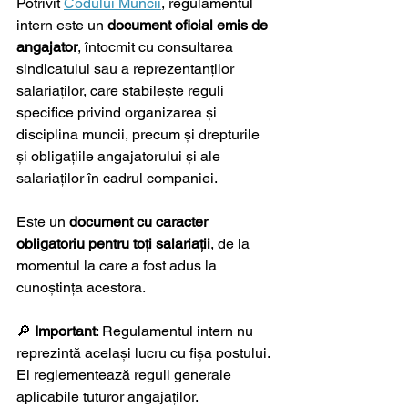
Potrivit 
Codului Muncii
, regulamentul 
intern este un 
document oficial emis de 
angajator
, întocmit cu consultarea 
sindicatului sau a reprezentanților 
salariaților, care stabilește reguli 
specifice privind organizarea și 
disciplina muncii, precum și drepturile 
și obligațiile angajatorului și ale 
salariaților în cadrul companiei.
Este un 
document cu caracter 
obligatoriu pentru toți salariații
, de la 
momentul la care a fost adus la 
cunoștința acestora.
🔎 
Important
: Regulamentul intern nu 
reprezintă același lucru cu fișa postului. 
El reglementează reguli generale 
aplicabile tuturor angajaților.