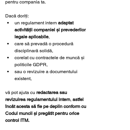
pentru compania ta.
Dacă doriți:
un regulament intern 
adaptat 
activității companiei și prevederilor 
legale aplicabile
,
care să prevadă o procedură 
disciplinară solidă,
corelat cu contractele de muncă și 
politicile GDPR,
sau o revizuire a documentului 
existent,
vă pot ajuta cu 
redactarea sau 
revizuirea regulamentului intern
, 
astfel 
încât acesta să fie pe deplin conform cu 
Codul muncii și pregătit pentru orice 
control ITM.