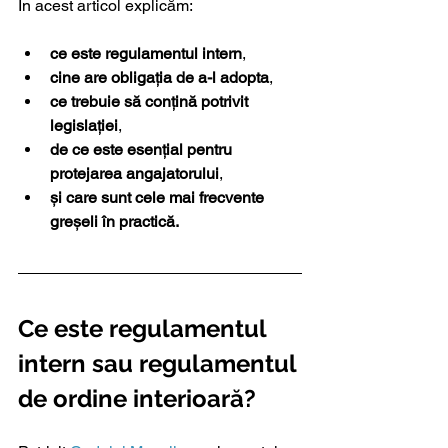
În acest articol explicăm:
ce este regulamentul intern
,
cine are obligația de a-l adopta
,
ce trebuie să conțină potrivit 
legislației
,
de ce este esențial pentru 
protejarea angajatorului
,
și care sunt cele mai frecvente 
greșeli în practică.
Ce este regulamentul 
intern sau regulamentul 
de ordine interioară?