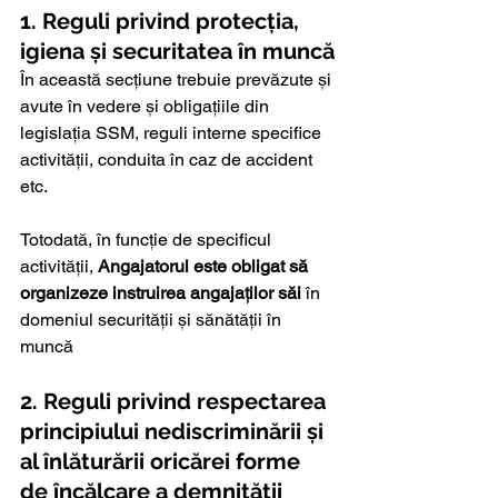
1. Reguli privind protecția, 
igiena și securitatea în muncă
În această secțiune trebuie prevăzute și 
avute în vedere și obligațiile din 
legislația SSM, reguli interne specifice 
activității, conduita în caz de accident 
etc.
Totodată, în funcție de specificul 
activității, 
Angajatorul este obligat să 
organizeze instruirea angajaților săi
 în 
domeniul securității și sănătății în 
muncă
2. Reguli privind respectarea 
principiului nediscriminării 
și 
al înlăturării oricărei forme 
de încălcare a demnității