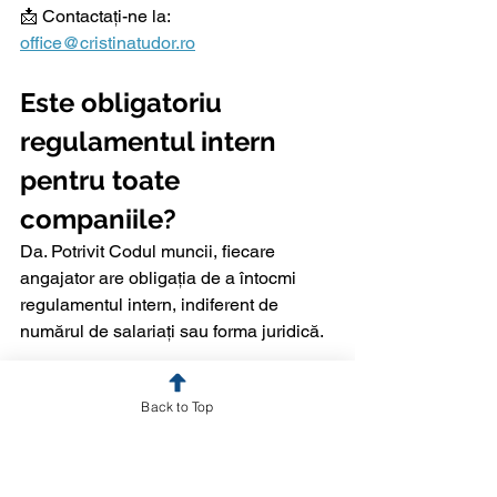
📩 Contactați-ne la: 
office@cristinatudor.ro
Este obligatoriu 
regulamentul intern 
pentru toate 
companiile?
Da. Potrivit Codul muncii, fiecare 
angajator are obligația de a întocmi 
regulamentul intern, indiferent de 
numărul de salariați sau forma juridică.
Ce se întâmplă dacă nu 
Back to Top
ai regulament intern?
Absența regulamentului intern poate 
conduce la sancțiuni din partea ITM și 