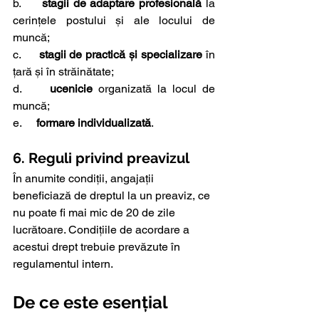
b.    
 stagii de adaptare profesională
 la 
cerințele postului și ale locului de 
muncă;
c.     
stagii de practică și specializare
 în 
țară și în străinătate;
d.     
ucenicie 
organizată la locul de 
muncă;
e.    
 formare individualizată
.
6. Reguli privind preavizul
În anumite condiții, angajații 
beneficiază de dreptul la un preaviz, ce 
nu poate fi mai mic de 20 de zile 
lucrătoare. Condițiile de acordare a 
acestui drept trebuie prevăzute în 
regulamentul intern.
De ce este esențial 