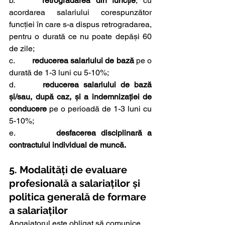
b.     
retrogradarea din funcție
, cu 
acordarea salariului corespunzător 
funcției în care s-a dispus retrogradarea, 
pentru o durată ce nu poate depăși 60 
de zile;
c.        
reducerea salariului de bază
 pe o 
durată de 1-3 luni cu 5-10%;
d.     
 reducerea salariului de bază 
și/sau, după caz, și a indemnizației de 
conducere
 pe o perioadă de 1-3 luni cu 
5-10%;
e.        
desfacerea disciplinară a 
contractului individual de muncă.
5. Modalități de evaluare 
profesională a salariaților și 
politica generală de formare 
a salariaților
Angajatorul este obligat să comunice 