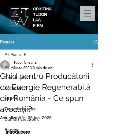
CRISTINA
TUDOR
LAW
FIRM
Postare
All Posts
Tudor Cristina
All Posts
3 apr. 2023
3 min de citit
Ghid pentru Producătorii
Real Estate
de Energie Regenerabilă
Societăți
din România - Ce spun
GDPR
avocații?
Taxe și Impozite
Actualizată în:
25 iun. 2025
Comerț Electronic
Energie
Introducere