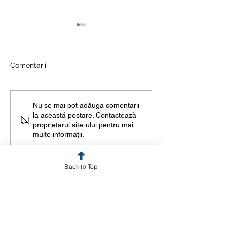
Comentarii
Cum iți înființezi o firmă
Ghid complet pr
Nu se mai pot adăuga comentarii
la această postare. Contactează
în România – Acte
emiterea autoriz
proprietarul site-ului pentru mai
necesare și Procedura
construire
multe informații.
de Înființare a unui SRL
Online
Back to Top
Cere o ofertă