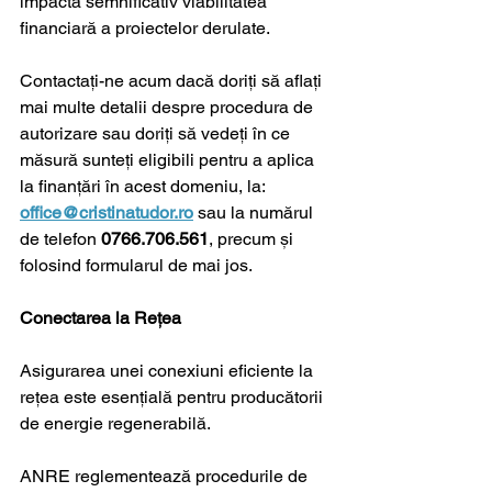
impacta semnificativ viabilitatea 
financiară a proiectelor derulate.
Contactați-ne acum dacă doriți să aflați 
mai multe detalii despre procedura de 
autorizare sau doriți să vedeți în ce 
măsură sunteți eligibili pentru a aplica 
la finanțări în acest domeniu, la: 
office@cristinatudor.ro
sau la numărul 
de telefon
 0766.706.561
,
precum și 
folosind formularul de mai jos
.
Conectarea la Rețea
Asigurarea unei conexiuni eficiente la 
rețea este esențială pentru producătorii 
de energie regenerabilă. 
ANRE reglementează procedurile de 